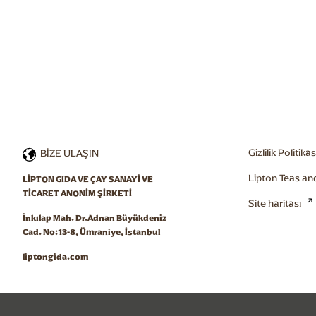
Gizlilik Politikas
BİZE ULAŞIN
Lipton Teas an
LİPTON GIDA VE ÇAY SANAYİ VE

TİCARET ANONİM ŞİRKETİ
Site haritası
İnkılap Mah. Dr.Adnan Büyükdeniz

Cad. No:13-8, Ümraniye, İstanbul
liptongida.com