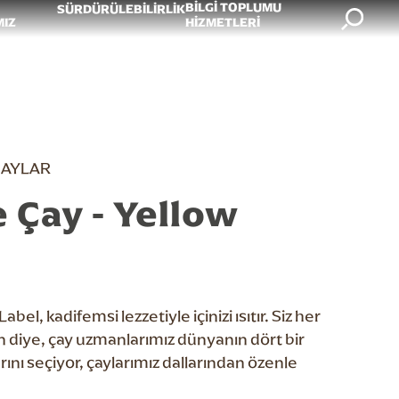
BILGI TOPLUMU
SÜRDÜRÜLEBİLİRLİK
Search
MIZ
HIZMETLERI
ÇAYLAR
 Çay - Yellow
bel, kadifemsi lezzetiyle içinizi ısıtır. Siz her
 diye, çay uzmanlarımız dünyanın dört bir
rını seçiyor, çaylarımız dallarından özenle