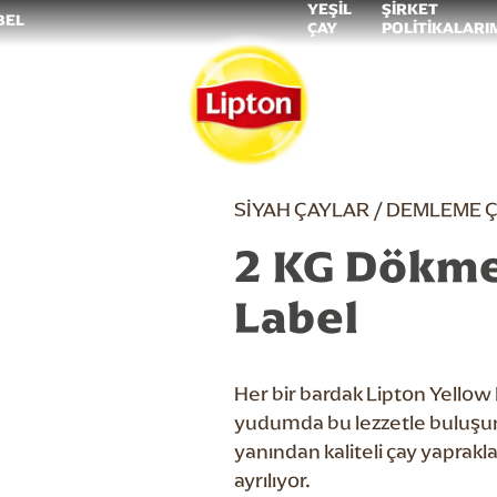
YEŞİL
ŞİRKET
BEL
ÇAY
POLİTİKALARI
SİYAH ÇAYLAR / DEMLEME 
2 KG Dökme
Label
Her bir bardak Lipton Yellow La
yudumda bu lezzetle buluşun
yanından kaliteli çay yaprakla
ayrılıyor.